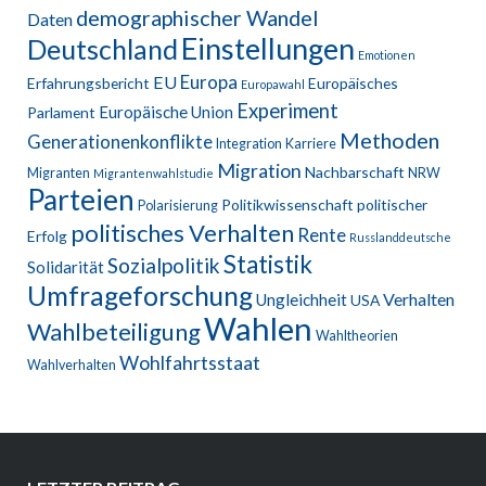
demographischer Wandel
Daten
Einstellungen
Deutschland
Emotionen
Europa
EU
Erfahrungsbericht
Europäisches
Europawahl
Experiment
Europäische Union
Parlament
Methoden
Generationenkonflikte
Integration
Karriere
Migration
Nachbarschaft
Migranten
NRW
Migrantenwahlstudie
Parteien
Politikwissenschaft
politischer
Polarisierung
politisches Verhalten
Rente
Erfolg
Russlanddeutsche
Statistik
Sozialpolitik
Solidarität
Umfrageforschung
Verhalten
Ungleichheit
USA
Wahlen
Wahlbeteiligung
Wahltheorien
Wohlfahrtsstaat
Wahlverhalten