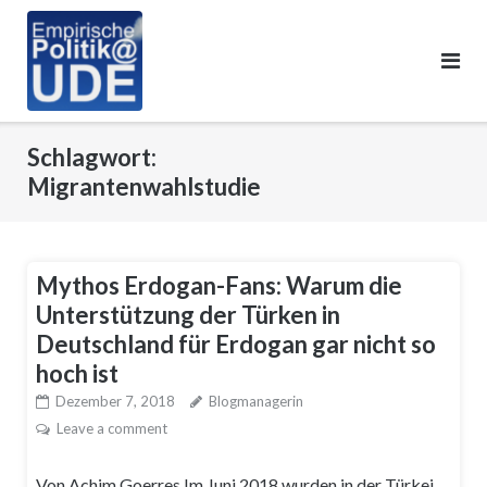
Skip
to
content
Schlagwort:
Migrantenwahlstudie
Mythos Erdogan-Fans: Warum die
Unterstützung der Türken in
Deutschland für Erdogan gar nicht so
hoch ist
Dezember 7, 2018
Blogmanagerin
Leave a comment
Von Achim Goerres Im Juni 2018 wurden in der Türkei