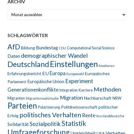
ARCHIV
Archiv
SCHLAGWÖRTER
AfD
Bundestag
Bildung
Computational Social Science
CDU
demographischer Wandel
Daten
Einstellungen
Deutschland
Emotionen
Europa
EU
Erfahrungsbericht
Europäisches
Europawahl
Experiment
Europäische Union
Parlament
Methoden
Generationenkonflikte
Integration
Karriere
Migration
Nachbarschaft
Migranten
NRW
Migrantenwahlstudie
Parteien
Politikwissenschaft
politischer
Polarisierung
politisches Verhalten
Rente
Erfolg
Russlanddeutsche
Statistik
Sozialpolitik
Solidarität
Umfrageforschung
Verhalten
Ungleichheit
USA