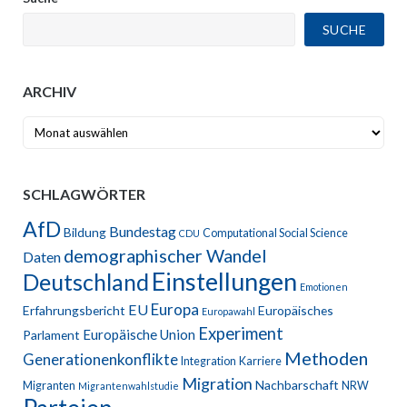
SUCHE
ARCHIV
Archiv
SCHLAGWÖRTER
AfD
Bundestag
Bildung
Computational Social Science
CDU
demographischer Wandel
Daten
Einstellungen
Deutschland
Emotionen
Europa
EU
Erfahrungsbericht
Europäisches
Europawahl
Experiment
Europäische Union
Parlament
Methoden
Generationenkonflikte
Integration
Karriere
Migration
Nachbarschaft
Migranten
NRW
Migrantenwahlstudie