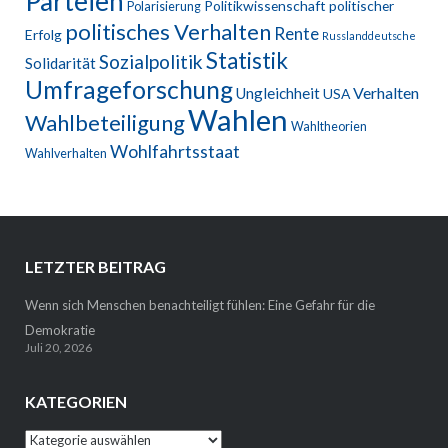
Parteien
Politikwissenschaft
politischer
Polarisierung
politisches Verhalten
Rente
Erfolg
Russlanddeutsche
Statistik
Sozialpolitik
Solidarität
Umfrageforschung
Verhalten
Ungleichheit
USA
Wahlen
Wahlbeteiligung
Wahltheorien
Wohlfahrtsstaat
Wahlverhalten
LETZTER BEITRAG
Wenn sich Menschen benachteiligt fühlen: Eine Gefahr für die
Demokratie
Juli 20, 2026
KATEGORIEN
Kategorien