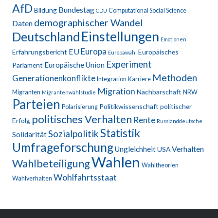
AfD
Bundestag
Bildung
Computational Social Science
CDU
demographischer Wandel
Daten
Einstellungen
Deutschland
Emotionen
Europa
EU
Erfahrungsbericht
Europäisches
Europawahl
Experiment
Europäische Union
Parlament
Methoden
Generationenkonflikte
Integration
Karriere
Migration
Nachbarschaft
Migranten
NRW
Migrantenwahlstudie
Parteien
Politikwissenschaft
politischer
Polarisierung
politisches Verhalten
Rente
Erfolg
Russlanddeutsche
Statistik
Sozialpolitik
Solidarität
Umfrageforschung
Verhalten
Ungleichheit
USA
Wahlen
Wahlbeteiligung
Wahltheorien
Wohlfahrtsstaat
Wahlverhalten