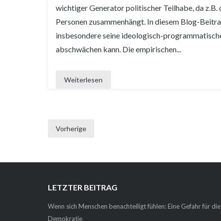
wichtiger Generator politischer Teilhabe, da z.
Personen zusammenhängt. In diesem Blog-Beitrag
insbesondere seine ideologisch-programmatische 
abschwächen kann. Die empirischen...
Weiterlesen
Vorherige
Seitennummerierung
der
Beiträge
LETZTER BEITRAG
Wenn sich Menschen benachteiligt fühlen: Eine Gefahr für die
Demokratie