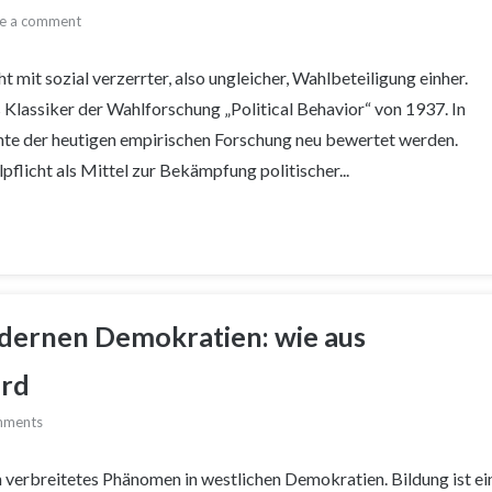
e a comment
mit sozial verzerrter, also ungleicher, Wahlbeteiligung einher.
Klassiker der Wahlforschung „Political Behavior“ von 1937. In
hte der heutigen empirischen Forschung neu bewertet werden.
flicht als Mittel zur Bekämpfung politischer...
odernen Demokratien: wie aus
ird
mments
in verbreitetes Phänomen in westlichen Demokratien. Bildung ist ei