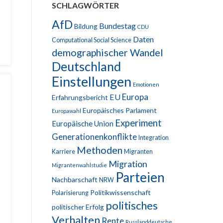
SCHLAGWÖRTER
AfD
Bundestag
Bildung
CDU
Daten
Computational Social Science
demographischer Wandel
Deutschland
Einstellungen
Emotionen
Europa
EU
Erfahrungsbericht
Europäisches Parlament
Europawahl
Experiment
Europäische Union
Generationenkonflikte
Integration
Methoden
Karriere
Migranten
Migration
Migrantenwahlstudie
–
Parteien
Nachbarschaft
NRW
Politikwissenschaft
Polarisierung
politisches
politischer Erfolg
Verhalten
Rente
Russlanddeutsche