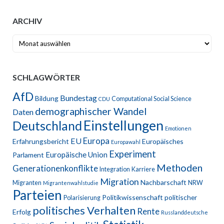
ARCHIV
Archiv
SCHLAGWÖRTER
AfD
Bundestag
Bildung
Computational Social Science
CDU
demographischer Wandel
Daten
Einstellungen
Deutschland
Emotionen
Europa
EU
Erfahrungsbericht
Europäisches
Europawahl
Experiment
Europäische Union
Parlament
Methoden
Generationenkonflikte
Integration
Karriere
Migration
Nachbarschaft
Migranten
NRW
Migrantenwahlstudie
Parteien
Politikwissenschaft
politischer
Polarisierung
politisches Verhalten
Rente
Erfolg
Russlanddeutsche