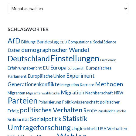
Archiv
SCHLAGWÖRTER
AfD
Bundestag
Bildung
Computational Social Science
CDU
demographischer Wandel
Daten
Einstellungen
Deutschland
Emotionen
Europa
EU
Erfahrungsbericht
Europäisches
Europawahl
Experiment
Europäische Union
Parlament
Methoden
Generationenkonflikte
Integration
Karriere
Migration
Nachbarschaft
Migranten
NRW
Migrantenwahlstudie
Parteien
Politikwissenschaft
politischer
Polarisierung
politisches Verhalten
Rente
Erfolg
Russlanddeutsche
Statistik
Sozialpolitik
Solidarität
Umfrageforschung
Verhalten
Ungleichheit
USA