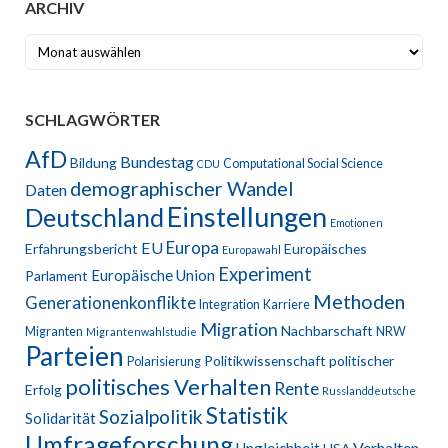
ARCHIV
Archiv
SCHLAGWÖRTER
AfD
Bundestag
Bildung
Computational Social Science
CDU
demographischer Wandel
Daten
Einstellungen
Deutschland
Emotionen
Europa
EU
Erfahrungsbericht
Europäisches
Europawahl
Experiment
Europäische Union
Parlament
Methoden
Generationenkonflikte
Integration
Karriere
Migration
Nachbarschaft
Migranten
NRW
Migrantenwahlstudie
Parteien
Politikwissenschaft
politischer
Polarisierung
politisches Verhalten
Rente
Erfolg
Russlanddeutsche
Statistik
Sozialpolitik
Solidarität
Umfrageforschung
Verhalten
Ungleichheit