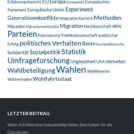
Europa
EU
Erfahrungsbericht
Europäisches
Europawahl
Experiment
Europäische Union
Parlament
Methoden
Generationenkonflikte
Integration
Karriere
Migration
Nachbarschaft
Migranten
NRW
Migrantenwahlstudie
Parteien
Politikwissenschaft
politischer
Polarisierung
politisches Verhalten
Rente
Erfolg
Russlanddeutsche
Statistik
Sozialpolitik
Solidarität
Umfrageforschung
Verhalten
Ungleichheit
USA
Wahlen
Wahlbeteiligung
Wahltheorien
Wohlfahrtsstaat
Wahlverhalten
LETZTER BEITRAG
Wenn sich Menschen benachteiligt fühlen: Eine Gefahr für die
Demokratie