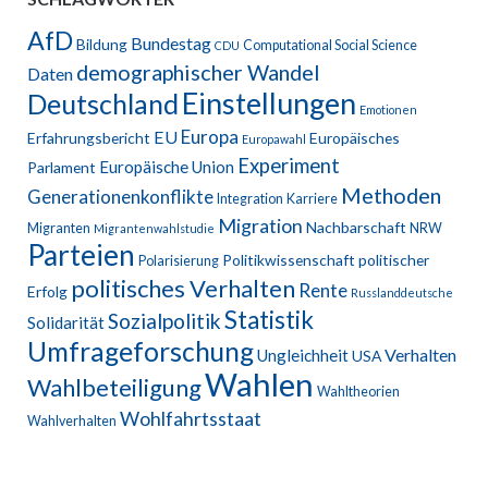
AfD
Bundestag
Bildung
Computational Social Science
CDU
demographischer Wandel
Daten
Einstellungen
Deutschland
Emotionen
Europa
EU
Erfahrungsbericht
Europäisches
Europawahl
Experiment
Europäische Union
Parlament
Methoden
Generationenkonflikte
Integration
Karriere
Migration
Nachbarschaft
Migranten
NRW
Migrantenwahlstudie
Parteien
Politikwissenschaft
politischer
Polarisierung
politisches Verhalten
Rente
Erfolg
Russlanddeutsche
Statistik
Sozialpolitik
Solidarität
Umfrageforschung
Verhalten
Ungleichheit
USA
Wahlen
Wahlbeteiligung
Wahltheorien
Wohlfahrtsstaat
Wahlverhalten