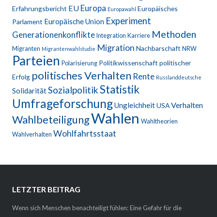
Europa
EU
Erfahrungsbericht
Europäisches
Europawahl
Experiment
Europäische Union
Parlament
Methoden
Generationenkonflikte
Integration
Karriere
Migration
Nachbarschaft
Migranten
NRW
Migrantenwahlstudie
Parteien
Politikwissenschaft
politischer
Polarisierung
politisches Verhalten
Rente
Erfolg
Russlanddeutsche
Statistik
Sozialpolitik
Solidarität
Umfrageforschung
Verhalten
Ungleichheit
USA
Wahlen
Wahlbeteiligung
Wahltheorien
Wohlfahrtsstaat
Wahlverhalten
LETZTER BEITRAG
Wenn sich Menschen benachteiligt fühlen: Eine Gefahr für die