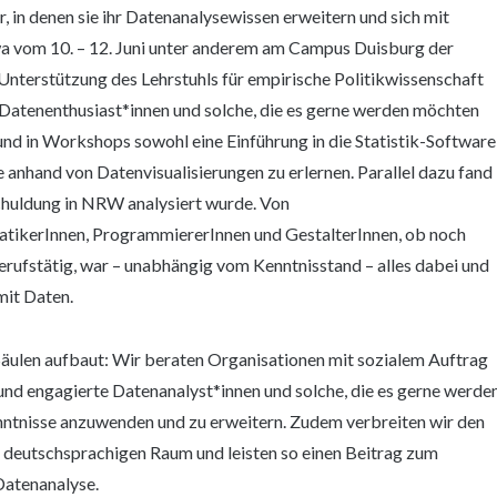
, in denen sie ihr Datenanalysewissen erweitern und sich mit
wa vom 10. – 12. Juni unter anderem am Campus Duisburg der
Unterstützung des Lehrstuhls für empirische Politikwissenschaft
 Datenenthusiast*innen und solche, die es gerne werden möchten
 und in Workshops sowohl eine Einführung in die Statistik-Software
 anhand von Datenvisualisierungen zu erlernen. Parallel dazu fand
chuldung in NRW analysiert wurde. Von
tikerInnen, ProgrammiererInnen und GestalterInnen, ob noch
erufstätig, war – unabhängig vom Kenntnisstand – alles dabei und
mit Daten.
 Säulen aufbaut: Wir beraten Organisationen mit sozialem Auftrag
und engagierte Datenanalyst*innen und solche, die es gerne werde
enntnisse anzuwenden und zu erweitern. Zudem verbreiten wir den
deutschsprachigen Raum und leisten so einen Beitrag zum
Datenanalyse.