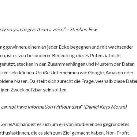
ely on you to give them a voice.” – Stephen Few
tung gewinnen, einem an jeder Ecke begegnen und mit wachsender
, ist es von besonderer Bedeutung dieses Potenzial nicht
d genutzt, stecken in den Zusammenhängen und Mustern der Daten
utzen sein können. Große Unternehmen wie Google, Amazon oder
oldene Nasen. Da stellt sich zurecht die Frage, weshalb diese Date
igen Zweck nutzbar sein sollten.
u cannot have information without data“ (Daniel Keys Moran)
i CorrelAid handelt es sich um ein von Studierenden gegründetes
husiastInnen, die es sich zum Ziel gemacht haben, Non-Profit