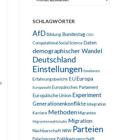
SCHLAGWÖRTER
AfD
Bundestag
Bildung
CDU
Daten
Computational Social Science
demographischer Wandel
Deutschland
Einstellungen
Emotionen
Europa
EU
Erfahrungsbericht
n
Europäisches Parlament
Europawahl
Experiment
Europäische Union
Generationenkonflikte
Integration
Methoden
Karriere
Migranten
Migration
Migrantenwahlstudie
Parteien
Nachbarschaft
NRW
Politikwissenschaft
Polarisierung