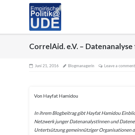
Skip
to
content
CorrelAid. e.V. – Datenanalyse
Juni 21, 2016
Blogmanagerin
Leave a comment
Von Hayfat Hamidou
In ihrem Blogbeitrag gibt Hayfat Hamidou Einblic
Netzwerk junger DatenanalystInnen und Datenen
Untertsützung gemeinnütziger Organisationen du