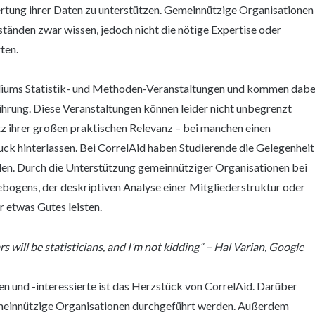
rtung ihrer Daten zu unterstützen. Gemeinnützige Organisationen
ständen zwar wissen, jedoch nicht die nötige Expertise oder
ten.
udiums Statistik- und Methoden-Veranstaltungen und kommen dabe
hrung. Diese Veranstaltungen können leider nicht unbegrenzt
tz ihrer großen praktischen Relevanz – bei manchen einen
uck hinterlassen. Bei CorrelAid haben Studierende die Gelegenheit
nden. Durch die Unterstützung gemeinnütziger Organisationen bei
gebogens, der deskriptiven Analyse einer Mitgliederstruktur oder
r etwas Gutes leisten.
rs will be statisticians, and I’m not kidding” – Hal Varian, Google
 und -interessierte ist das Herzstück von CorrelAid. Darüber
gemeinnützige Organisationen durchgeführt werden. Außerdem