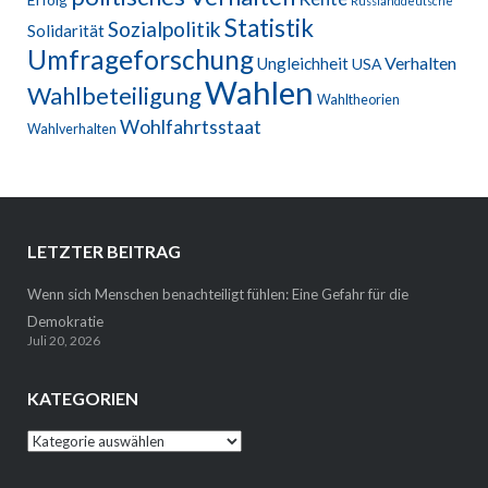
Russlanddeutsche
Statistik
Sozialpolitik
Solidarität
Umfrageforschung
Verhalten
Ungleichheit
USA
Wahlen
Wahlbeteiligung
Wahltheorien
Wohlfahrtsstaat
Wahlverhalten
LETZTER BEITRAG
Wenn sich Menschen benachteiligt fühlen: Eine Gefahr für die
Demokratie
Juli 20, 2026
KATEGORIEN
Kategorien