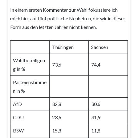
In einem ersten Kommentar zur Wahl fokussiere ich
mich hier auf fünf politische Neuheiten, die wir in dieser
Form aus den letzten Jahren nicht kennen.
Thüringen
Sachsen
Wahlbeteiligun
73,6
74,4
g in %
Parteienstimme
n in %
AfD
32,8
30,6
CDU
23,6
31,9
BSW
15,8
11,8