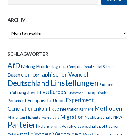
ARCHIV
Archiv
SCHLAGWÖRTER
AfD
Bundestag
Bildung
Computational Social Science
CDU
demographischer Wandel
Daten
Einstellungen
Deutschland
Emotionen
Europa
EU
Erfahrungsbericht
Europäisches
Europawahl
Experiment
Europäische Union
Parlament
Methoden
Generationenkonflikte
Integration
Karriere
Migration
Nachbarschaft
Migranten
NRW
Migrantenwahlstudie
Parteien
Politikwissenschaft
politischer
Polarisierung
politisches Verhalten
Rente
Erfolg