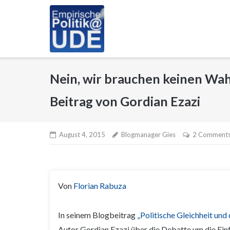
Skip
to
content
Nein, wir brauchen keinen Wah
Beitrag von Gordian Ezazi
August 4, 2015
Blogmanager Gies
2 Comment
Von
Florian Rabuza
In seinem Blogbeitrag
„Politische Gleichheit und
Autor Gordian Ezazi über die Debatte um die Ein