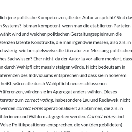
lich jene politische Kompetenzen, die der Autor anspricht? Sind da
en Systems? Ist man kompetent, wenn man die etablierten Parteien
wählt wird und welchen politischen Gestaltungsspielraum die
tenzen latente Konstrukte, die man irgendwie messen, also z.B. in
 schwierig, wie beispielsweise die Literatur zur Messung politische
ches Sachwissen? Eher nicht, da der Autor ja vor allem moniert, das
 durch Wahlpflicht massiv steigen würde. Nicht bedeutsam in
räferenzen des Individuums entsprechen und dass sie in höherem
eißt, wären die durch Wahlpflicht neu erschlossenen
Präferenzen, würden sie im Aggregat anders wählen. Dieses
Literatur zum
correct voting
, insbesondere Lau und Redlawsk, nicht
r werden
correct votes
operationalisiert als Stimmen, die z.B. in
Wählerinnen und Wählern abgegeben werden.
Correct votes
sind
 Weise Politikpositionen entsprechen, die von (den gebildeten)