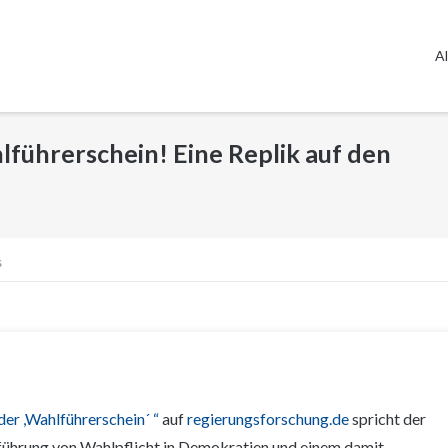
Al
lführerschein! Eine Replik auf den
s
 der ,Wahlführerschein´ “
auf
regierungsforschung.de
spricht der
führung von Wahlpflicht in Demokratien und einem damit