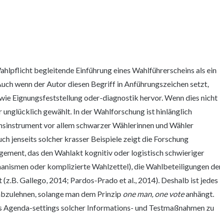
Wahlpflicht begleitende Einführung eines Wahlführerscheins als ein
Auch wenn der Autor diesen Begriff in Anführungszeichen setzt,
wie Eignungsfeststellung oder-diagnostik hervor. Wenn dies nicht
r unglücklich gewählt. In der Wahlforschung ist hinlänglich
ionsinstrument vor allem schwarzer Wählerinnen und Wähler
auch jenseits solcher krasser Beispiele zeigt die Forschung
angement, das den Wahlakt kognitiv oder logistisch schwieriger
anismen oder komplizierte Wahlzettel), die Wahlbeteiligungen de
 (z.B. Gallego, 2014; Pardos-Prado et al., 2014). Deshalb ist jedes
 abzulehnen, solange man dem Prinzip
one man, one vote
anhängt.
s Agenda-settings solcher Informations- und Testmaßnahmen zu