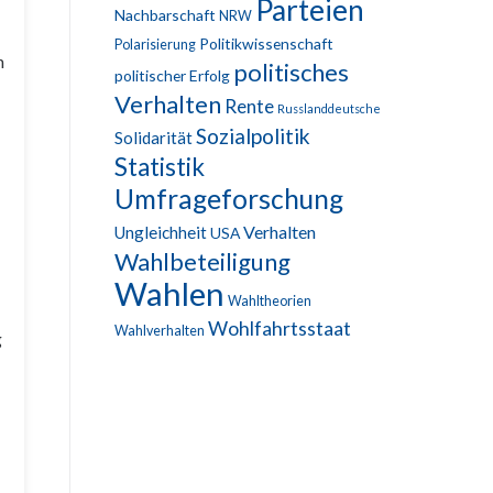
Parteien
Nachbarschaft
NRW
Politikwissenschaft
Polarisierung
n
politisches
politischer Erfolg
Verhalten
Rente
Russlanddeutsche
Sozialpolitik
Solidarität
Statistik
Umfrageforschung
Verhalten
Ungleichheit
USA
Wahlbeteiligung
Wahlen
Wahltheorien
Wohlfahrtsstaat
Wahlverhalten
g