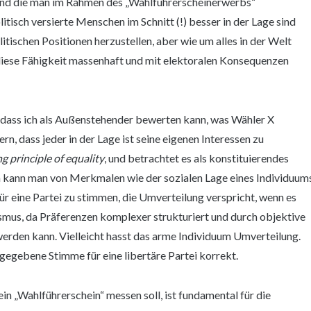
n und die man im Rahmen des „Wahlführerscheinerwerbs“
tisch versierte Menschen im Schnitt (!) besser in der Lage sind
tischen Positionen herzustellen, aber wie um alles in der Welt
diese Fähigkeit massenhaft und mit elektoralen Konsequenzen
, dass ich als Außenstehender bewerten kann, was Wähler X
rn, dass jeder in der Lage ist seine eigenen Interessen zu
g principle of equality
, und betrachtet es als konstituierendes
 kann man von Merkmalen wie der sozialen Lage eines Individuum
für eine Partei zu stimmen, die Umverteilung verspricht, wenn es
ismus, da Präferenzen komplexer strukturiert und durch objektive
erden kann. Vielleicht hasst das arme Individuum Umverteilung.
gegebene Stimme für eine libertäre Partei korrekt.
in „Wahlführerschein“ messen soll, ist fundamental für die