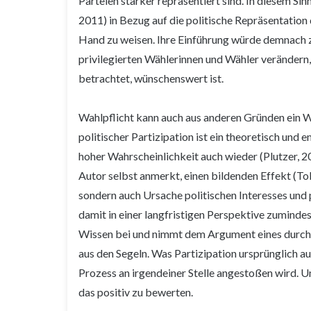
Parteien stärker repräsentiert sind. In diesem Sin
2011) in Bezug auf die politische Repräsentation 
Hand zu weisen. Ihre Einführung würde demnach 
privilegierten Wählerinnen und Wähler verändern, 
betrachtet, wünschenswert ist.
Wahlpflicht kann auch aus anderen Gründen ein We
politischer Partizipation ist ein theoretisch und 
hoher Wahrscheinlichkeit auch wieder (Plutzer, 20
Autor selbst anmerkt, einen bildenden Effekt (Tol
sondern auch Ursache politischen Interesses und 
damit in einer langfristigen Perspektive zumindes
Wissen bei und nimmt dem Argument eines durch 
aus den Segeln. Was Partizipation ursprünglich aus
Prozess an irgendeiner Stelle angestoßen wird. Und
das positiv zu bewerten.