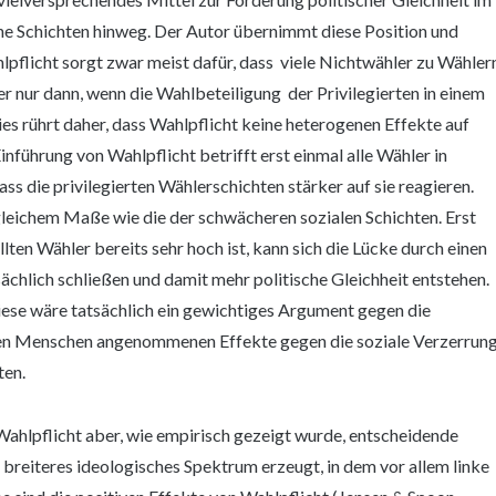
che Schichten hinweg. Der Autor übernimmt diese Position und
pflicht sorgt zwar meist dafür, dass viele Nichtwähler zu Wähler
ber nur dann, wenn die Wahlbeteiligung der Privilegierten in einem
ies rührt daher, dass Wahlpflicht keine heterogenen Effekte auf
nführung von Wahlpflicht betrifft erst einmal alle Wähler in
 die privilegierten Wählerschichten stärker auf sie reagieren.
gleichem Maße wie die der schwächeren sozialen Schichten. Erst
lten Wähler bereits sehr hoch ist, kann sich die Lücke durch einen
sächlich schließen und damit mehr politische Gleichheit entstehen.
iese wäre tatsächlich ein gewichtiges Argument gegen die
sten Menschen angenommenen Effekte gegen die soziale Verzerrun
ten.
 Wahlpflicht aber, wie empirisch gezeigt wurde, entscheidende
n breiteres ideologisches Spektrum erzeugt, in dem vor allem linke