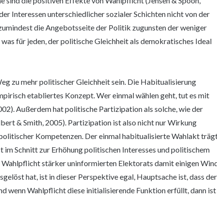
ne sind die positiven Effekte von Wahlpflicht (Jensen & Spoon,
der Interessen unterschiedlicher sozialer Schichten nicht von der
zumindest die Angebotsseite der Politik zugunsten der weniger
was für jeden, der politische Gleichheit als demokratisches Ideal
g zu mehr politischer Gleichheit sein. Die Habitualisierung
empirisch etabliertes Konzept. Wer einmal wählen geht, tut es mit
02). Außerdem hat politische Partizipation als solche, wie der
bert & Smith, 2005). Partizipation ist also nicht nur Wirkung
politischer Kompetenzen. Der einmal habitualisierte Wahlakt träg
t im Schnitt zur Erhöhung politischen Interesses und politischem
Wahlpflicht stärker uninformierten Elektorats damit einigen Win
gelöst hat, ist in dieser Perspektive egal, Hauptsache ist, dass de
 wenn Wahlpflicht diese initialisierende Funktion erfüllt, dann ist