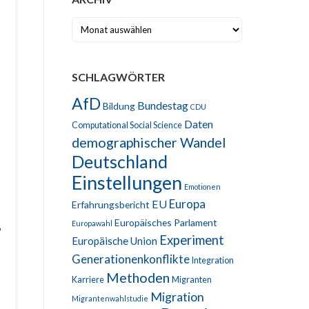
Archiv
SCHLAGWÖRTER
AfD
Bundestag
Bildung
CDU
Daten
Computational Social Science
demographischer Wandel
Deutschland
Einstellungen
Emotionen
Europa
EU
Erfahrungsbericht
Europäisches Parlament
Europawahl
?
Experiment
Europäische Union
Generationenkonflikte
Integration
Methoden
Karriere
Migranten
Migration
Migrantenwahlstudie