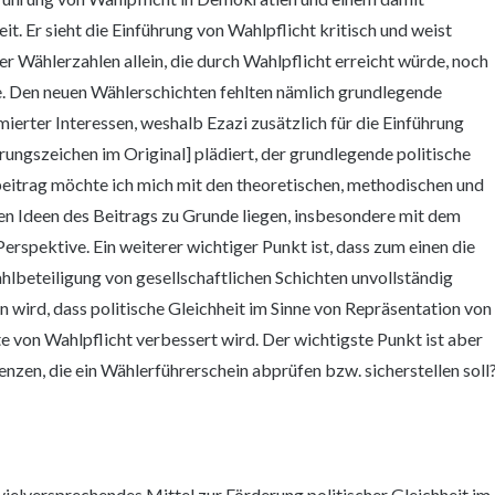
. Er sieht die Einführung von Wahlpflicht kritisch und weist
r Wählerzahlen allein, die durch Wahlpflicht erreicht würde, noch
e. Den neuen Wählerschichten fehlten nämlich grundlegende
mierter Interessen, weshalb Ezazi zusätzlich für die Einführung
hrungszeichen im Original] plädiert, der grundlegende politische
beitrag möchte ich mich mit den theoretischen, methodischen und
en Ideen des Beitrags zu Grunde liegen, insbesondere mit dem
erspektive. Ein weiterer wichtiger Punkt ist, dass zum einen die
ahlbeteiligung von gesellschaftlichen Schichten unvollständig
 wird, dass politische Gleichheit im Sinne von Repräsentation von
e von Wahlpflicht verbessert wird. Der wichtigste Punkt ist aber
nzen, die ein Wählerführerschein abprüfen bzw. sicherstellen soll
 vielversprechendes Mittel zur Förderung politischer Gleichheit im